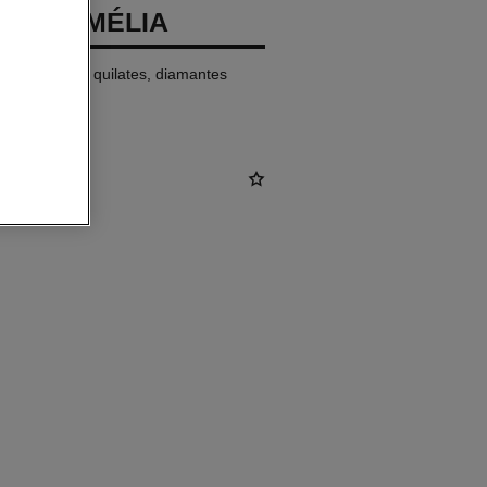
 DE CAMÉLIA
o rosa de 18 quilates, diamantes
tud