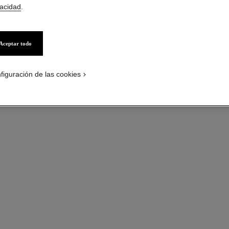
vacidad
.
EXTRAIT
- ver la versión tamaño estándar
Modelo grande, or
Aceptar todo
Más información
Ref. J11844
figuración de las cookies
Precio bajo solici