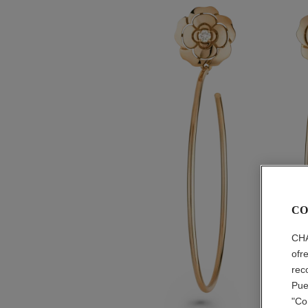
CO
CHA
ofr
rec
Pue
"Co