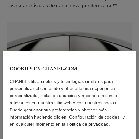
Las características de cada pieza pueden variar**
COOKIES EN CHANEL.COM
CHANEL utiliza cookies y tecnologías similares para
material
personalizar el contenido y ofrecerle una experiencia
Oro blanco de 18 quilates
personalizada, incluidos anuncios y recomendaciones
relevantes en nuestro sitio web y con nuestros socios.
Puede gestionar sus preferencias y obtener más
DESCUBRA TAMBIÉN
información haciendo clic en "Configuración de cookies" y
en cualquier momento en la
Política de privacidad
.