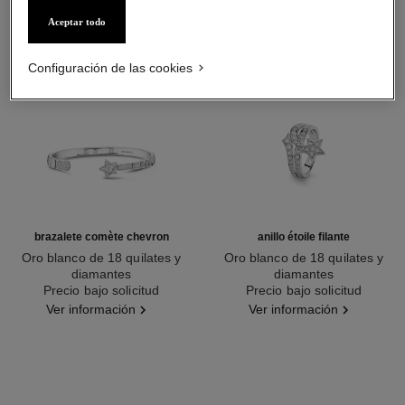
Aceptar todo
Configuración de las cookies
brazalete comète chevron
anillo étoile filante
Oro blanco de 18 quilates y
Oro blanco de 18 quilates y
diamantes
diamantes
Ref. J11491
Precio bajo solicitud
Ref. J10812
Precio bajo solicitud
Ver información
Ver información