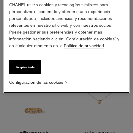
material
CHANEL utiliza cookies y tecnologías similares para
ORO BEIGE de 18 quilates
personalizar el contenido y ofrecerle una experiencia
personalizada, incluidos anuncios y recomendaciones
relevantes en nuestro sitio web y con nuestros socios.
Puede gestionar sus preferencias y obtener más
DESCUBRA TAMBIÉN
información haciendo clic en "Configuración de cookies" y
en cualquier momento en la
Política de privacidad
.
Aceptar todo
Configuración de las cookies
anillo coco crush
collar coco crush