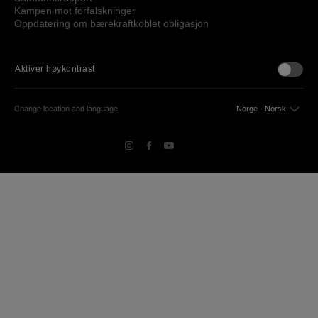
Kampen mot forfalskninger
Oppdatering om bærekraftkoblet obligasjon
Aktiver høykontrast
Change location and language
Norge - Norsk
følg oss
Facebook - CHANEL
Youtube - CHANEL
Linkedin - CHANEL
Instagram - CHANEL