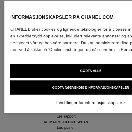
OG
INFORMASJONSKAPSLER PÅ CHANEL.COM
RAPPORTE
CHANEL bruker cookies og lignende teknologier for å tilpasse in
Oppdag mer om vår
en skreddersydd opplevelse, inkludert relevante annonser og an
nettstedet vårt og hos våre partnere. Du kan administrere dine 
tilnærming til bærekraft
mer ved å klikke på 'Cookieinnstillinger' og når som helst i
Perso
og fremdriften vår.
GODTA ALLE
RETNINGSLINJER FOR
MILJØMESSIG BÆREKRAFT
GODTA NØDVENDIGE INFORMASJONSKAPSLER
Les retningslinjene
RETNINGSLINJER FOR SOSIAL
BÆREKRAFT I VERDIKJEDEN
Innstillinger for informasjonskapsler
Les retningslinjene
NET-ZERO 2040
Les rapport
KLIMAOMSTILLINGSPLAN
Les planen