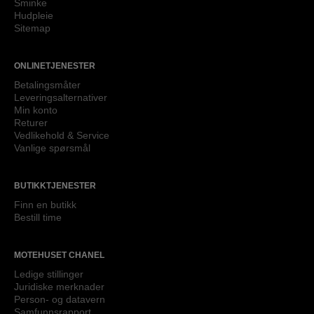
Sminke
Hudpleie
Sitemap
ONLINETJENESTER
Betalingsmåter
Leveringsalternativer
Min konto
Returer
Vedlikehold & Service
Vanlige spørsmål
BUTIKKTJENESTER
Finn en butikk
Bestill time
MOTEHUSET CHANEL
Ledige stillinger
Juridiske merknader
Person- og datavern
Samfunnsrapport