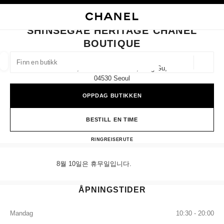
KTIVER HØYKONTRAST
LUKK BUTIKKORTET SHINSEGAE HERITAGE CHANEL BOUTIQUE
hovednavigasjon
Søk
Min
Han
hovednavigasjon
SHINSEGAE HERITAGE CHANEL
BOUTIQUE
FINN EN BUTIKK
Geoloka
1f & 2f, 42 Namdaemun-Ro, Jung-Gu,
forslag vises under dette søkefeltet
0 Tilgjengelige forslag
04530 Seoul
OPPDAG BUTIKKEN
MOTE
BRILLER
KLOKKER OG MOTESMYKKER
D
filtrer resultat etter:
filtre
BESTILL EN TIME
Shinsegae Heritage CHANEL Bo
RING
+82 80 805 9628
REISERUTE
8월 10일은 휴무일입니다.
ÅPNINGSTIDER
Mandag
10:30 - 20:00