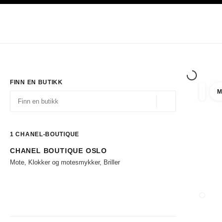
ASJON
AKTIVER HØYKONTRAST
Eksklusivt i Boutiques
Handle på nett
Bedrift
HAUTE COUTURE
MOTE
EKSK
FINN EN BUTIKK
M
filtrer 
filtre
Geolokalisering - f
forslag vises under dette søkefeltet
0 Tilgjengelige forslag
1
CHANEL-BOUTIQUE
CHANEL BOUTIQUE OSLO
Gå til filtrene
Mote, Klokker og motesmykker, Briller
LUKK 