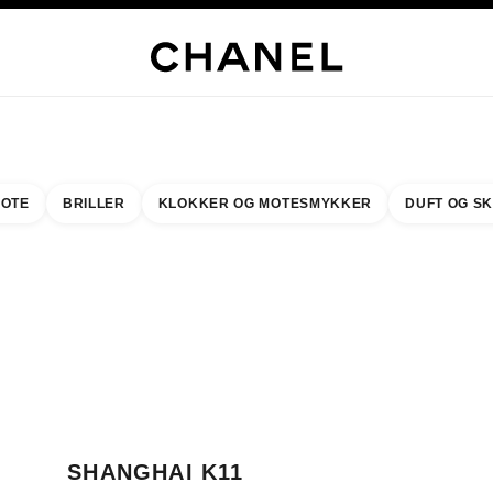
LUSIVE SMYKKER
EDLE SMYKKER
KLOKKER
BRILLER
DUFT
SMINKE
HUD
OTE
BRILLER
KLOKKER OG MOTESMYKKER
DUFT OG S
resultat etter:
inn din nærmeste butikk
BUTIKKORTET SHANGHAI K11
SHANGHAI K11