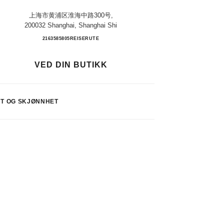
上海市黄浦区淮海中路300号,
200032 Shanghai, Shanghai Shi
Shanghai K11
2163585805
RING
REISERUTE
VED DIN BUTIKK
T OG SKJØNNHET