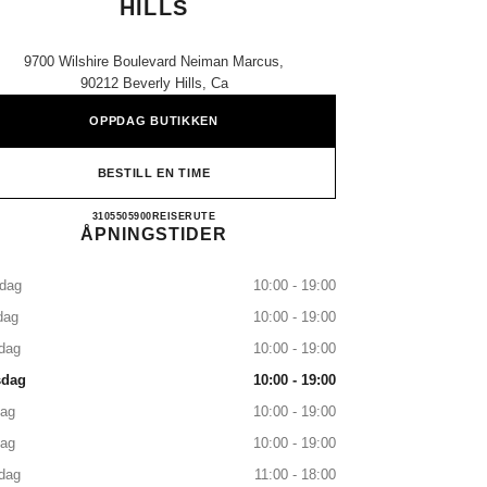
HILLS
9700 Wilshire Boulevard Neiman Marcus,
90212 Beverly Hills, Ca
OPPDAG BUTIKKEN
BESTILL EN TIME
NEIMAN MARCUS BEVERLY HILLS
3105505900
RING
REISERUTE
ÅPNINGSTIDER
dag
10:00 - 19:00
dag
10:00 - 19:00
dag
10:00 - 19:00
sdag
10:00 - 19:00
dag
10:00 - 19:00
dag
10:00 - 19:00
dag
11:00 - 18:00