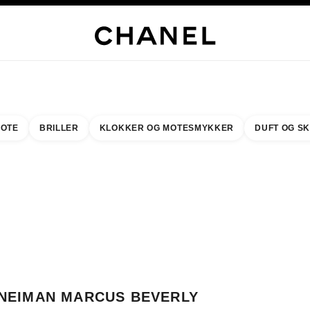
LUSIVE SMYKKER
EDLE SMYKKER
KLOKKER
BRILLER
DUFT
SMINKE
HUD
OTE
BRILLER
KLOKKER OG MOTESMYKKER
DUFT OG S
resultat etter:
inn din nærmeste butikk
BUTIKKORTET NEIMAN MARCUS BEVERLY HILLS
NEIMAN MARCUS BEVERLY