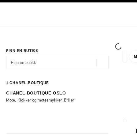
ASJON
AKTIVER HØYKONTRAST
Eksklusivt i Boutiques
Handle på nett
Bedrift
HAUTE COUTURE
MOTE
EKSK
FINN EN BUTIKK
M
filtrer 
filtre
Geolokalisering - f
forslag vises under dette søkefeltet
0 Tilgjengelige forslag
1
CHANEL-BOUTIQUE
CHANEL BOUTIQUE OSLO
Gå til filtrene
Mote, Klokker og motesmykker, Briller
LUKK 