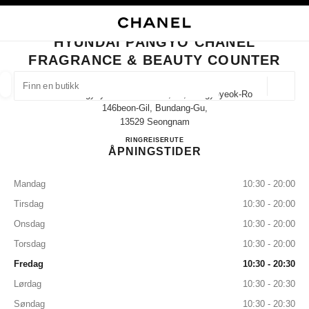
KTIVER HØYKONTRAST
LUKK BUTIKKORTET HYUNDAI PANGYO CHANEL FRAGRANCE & BEAUTY
hovednavigasjon
Søk
Min
Han
hovednavigasjon
HYUNDAI PANGYO CHANEL
FRAGRANCE & BEAUTY COUNTER
FINN EN BUTIKK
Geoloka
20 Pangyoyeokro 146 Gil 1f, 20, Pangyoyeok-Ro
forslag vises under dette søkefeltet
0 Tilgjengelige forslag
146beon-Gil, Bundang-Gu,
13529 Seongnam
Hyundai Pangyo CHANEL Fragr
RING
+81 31 5170 2100
REISERUTE
MOTE
BRILLER
KLOKKER OG MOTESMYKKER
D
filtrer resultat etter:
filtre
ÅPNINGSTIDER
Mandag
10:30 - 20:00
Tirsdag
10:30 - 20:00
Onsdag
10:30 - 20:00
Torsdag
10:30 - 20:00
Fredag
10:30 - 20:30
Lørdag
10:30 - 20:30
Søndag
10:30 - 20:30