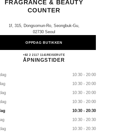
FRAGRANCE & BEAUTY
COUNTER
1f, 315, Dongsomun-Ro, Seongbuk-Gu,
02730 Seoul
OPPDAG BUTIKKEN
Hyundai Mia CHANEL Fragrance & Beau
+82 2 2117 1141
RING
REISERUTE
ÅPNINGSTIDER
dag
10:30 - 20:00
dag
10:30 - 20:00
dag
10:30 - 20:00
sdag
10:30 - 20:00
dag
10:30 - 20:30
dag
10:30 - 20:30
dag
10:30 - 20:30