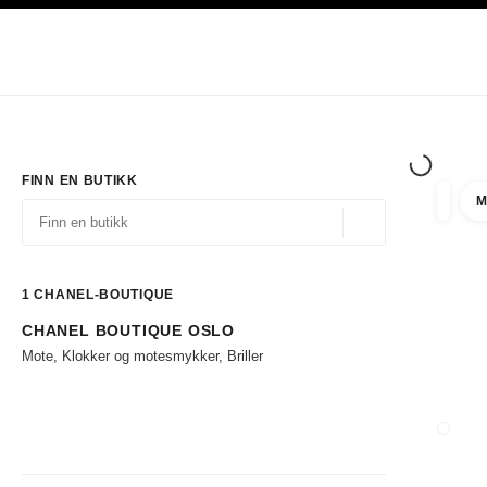
ASJON
AKTIVER HØYKONTRAST
Eksklusivt i Boutiques
Handle på nett
Bedrift
HAUTE COUTURE
MOTE
EKSK
FINN EN BUTIKK
M
filtrer 
filtre
Geolokalisering - f
forslag vises under dette søkefeltet
0 Tilgjengelige forslag
1
CHANEL-BOUTIQUE
CHANEL BOUTIQUE OSLO
Gå til filtrene
Mote, Klokker og motesmykker, Briller
LUKK 