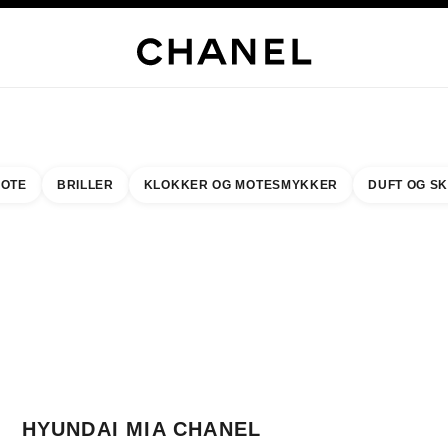
LUSIVE SMYKKER
EDLE SMYKKER
KLOKKER
BRILLER
DUFT
SMINKE
HUD
OTE
BRILLER
KLOKKER OG MOTESMYKKER
DUFT OG S
resultat etter:
inn din nærmeste butikk
BUTIKKORTET HYUNDAI MIA CHANEL FRAGRANCE & BEAUTY COUNTER
HYUNDAI MIA CHANEL