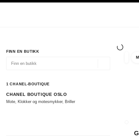
ASJON
AKTIVER HØYKONTRAST
Eksklusivt i Boutiques
Handle på nett
Bedrift
HAUTE COUTURE
MOTE
EKSK
FINN EN BUTIKK
M
filtrer 
filtre
Geolokalisering - f
forslag vises under dette søkefeltet
0 Tilgjengelige forslag
1
CHANEL-BOUTIQUE
CHANEL BOUTIQUE OSLO
Gå til filtrene
Mote, Klokker og motesmykker, Briller
LUKK 
G