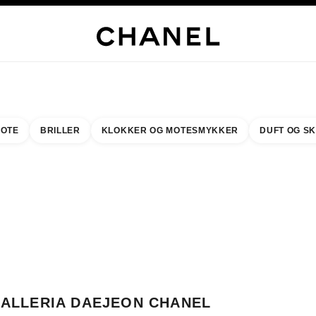
LUSIVE SMYKKER
EDLE SMYKKER
KLOKKER
BRILLER
DUFT
SMINKE
HUD
OTE
BRILLER
KLOKKER OG MOTESMYKKER
DUFT OG S
resultat etter:
inn din nærmeste butikk
BUTIKKORTET GALLERIA DAEJEON CHANEL FRAGRANCE & BEAUTY COU
ALLERIA DAEJEON CHANEL