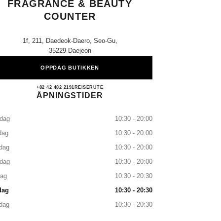
FRAGRANCE & BEAUTY
COUNTER
1f, 211, Daedeok-Daero, Seo-Gu,
35229 Daejeon
OPPDAG BUTIKKEN
Galleria Daejeon CHANEL Fragrance & 
+82 42 482 2191
RING
REISERUTE
ÅPNINGSTIDER
dag
10:30 - 20:00
dag
10:30 - 20:00
dag
10:30 - 20:00
sdag
10:30 - 20:00
dag
10:30 - 20:30
dag
10:30 - 20:30
dag
10:30 - 20:30