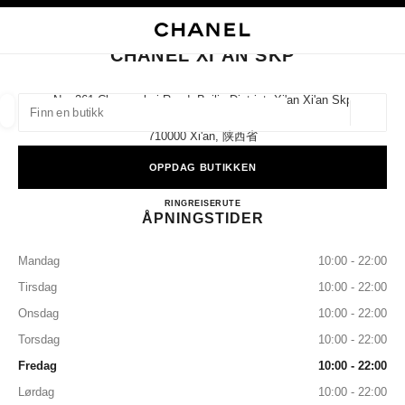
KTIVER HØYKONTRAST
LUKK BUTIKKORTET CHANEL XI'AN SKP
hovednavigasjon
Søk
Min
Han
hovednavigasjon
CHANEL XI'AN SKP
FINN EN BUTIKK
No. 261 Changanbei Road, Beilin District, Xi'an Xi'an Skp
Ground Floor,
Geoloka
forslag vises under dette søkefeltet
0 Tilgjengelige forslag
710000 Xi'an, 陕西省
OPPDAG BUTIKKEN
MOTE
BRILLER
KLOKKER OG MOTESMYKKER
D
filtrer resultat etter:
filtre
CHANEL XI'AN SKP
RING
4009555888
REISERUTE
ÅPNINGSTIDER
Mandag
10:00 - 22:00
Tirsdag
10:00 - 22:00
Onsdag
10:00 - 22:00
Torsdag
10:00 - 22:00
Fredag
10:00 - 22:00
Lørdag
10:00 - 22:00