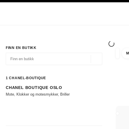
ASJON
AKTIVER HØYKONTRAST
Eksklusivt i Boutiques
Handle på nett
Bedrift
HAUTE COUTURE
MOTE
EKSK
FINN EN BUTIKK
M
filtrer 
filtre
Geolokalisering - f
forslag vises under dette søkefeltet
0 Tilgjengelige forslag
1
CHANEL-BOUTIQUE
CHANEL BOUTIQUE OSLO
Gå til filtrene
Mote, Klokker og motesmykker, Briller
LUKK 