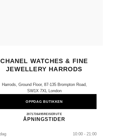
CHANEL WATCHES & FINE
JEWELLERY HARRODS
Harrods, Ground Floor, 87-135 Brompton Road,
SW1X 7XL London
OPPDAG BUTIKKEN
CHANEL WATCHES & FINE JEWELL
2071736495
RING
REISERUTE
ÅPNINGSTIDER
dag
10:00 - 21:00