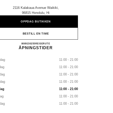
2116 Kalakaua Avenue Waikiki,
96815 Honolulu, Hi
OPPDAG BUTIKKEN
BESTILL EN TIME
CHANEL WAIKIKI
8089230255
RING
REISERUTE
ÅPNINGSTIDER
dag
11:00 - 21:00
dag
11:00 - 21:00
dag
11:00 - 21:00
sdag
11:00 - 21:00
dag
11:00 - 21:00
dag
11:00 - 21:00
dag
11:00 - 21:00