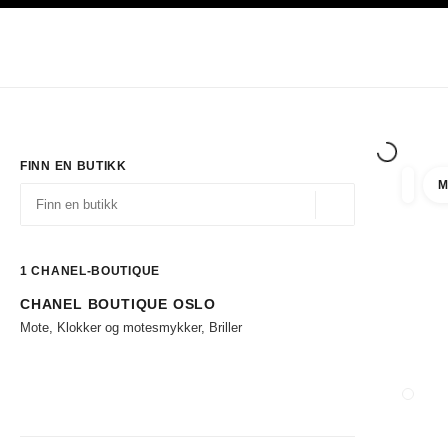
ASJON
AKTIVER HØYKONTRAST
Eksklusivt i Boutiques
Handle på nett
Bedrift
HAUTE COUTURE
MOTE
EKSK
FINN EN BUTIKK
M
filtrer 
filtre
Geolokalisering - f
forslag vises under dette søkefeltet
0 Tilgjengelige forslag
1
CHANEL-BOUTIQUE
CHANEL BOUTIQUE OSLO
Gå til filtrene
Mote, Klokker og motesmykker, Briller
LUKK 