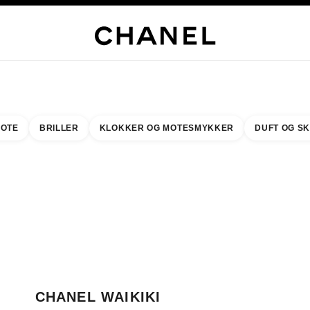
LUSIVE SMYKKER
EDLE SMYKKER
KLOKKER
BRILLER
DUFT
SMINKE
HUD
OTE
BRILLER
KLOKKER OG MOTESMYKKER
DUFT OG S
resultat etter:
inn din nærmeste butikk
BUTIKKORTET CHANEL WAIKIKI
CHANEL WAIKIKI