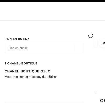
ASJON
AKTIVER HØYKONTRAST
Eksklusivt i Boutiques
Handle på nett
Bedrift
HAUTE COUTURE
MOTE
EKSK
FINN EN BUTIKK
M
filtrer 
filtre
Geolokalisering - f
forslag vises under dette søkefeltet
0 Tilgjengelige forslag
1
CHANEL-BOUTIQUE
CHANEL BOUTIQUE OSLO
Gå til filtrene
Mote, Klokker og motesmykker, Briller
LUKK 
C