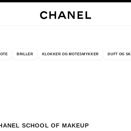
LUSIVE SMYKKER
EDLE SMYKKER
KLOKKER
BRILLER
DUFT
SMINKE
HUD
OTE
BRILLER
KLOKKER OG MOTESMYKKER
DUFT OG S
resultat etter:
inn din nærmeste butikk
BUTIKKORTET CHANEL SCHOOL OF MAKEUP AT COVENT GARDEN
HANEL SCHOOL OF MAKEUP