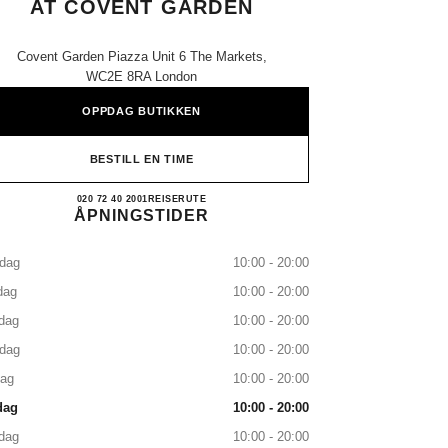
AT COVENT GARDEN
Covent Garden Piazza Unit 6 The Markets,
WC2E 8RA London
OPPDAG BUTIKKEN
BESTILL EN TIME
CHANEL SCHOOL OF MAKEUP AT 
020 72 40 2001
RING
REISERUTE
ÅPNINGSTIDER
dag
10:00 - 20:00
dag
10:00 - 20:00
dag
10:00 - 20:00
sdag
10:00 - 20:00
dag
10:00 - 20:00
dag
10:00 - 20:00
dag
10:00 - 20:00