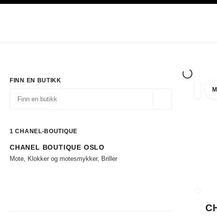
ASJON
AKTIVER HØYKONTRAST
Eksklusivt i Boutiques
Handle på nett
Bedrift
HAUTE COUTURE
MOTE
EKSK
FINN EN BUTIKK
M
filtrer 
filtre
Geolokalisering - f
forslag vises under dette søkefeltet
0 Tilgjengelige forslag
1
CHANEL-BOUTIQUE
CHANEL BOUTIQUE OSLO
Gå til filtrene
Mote, Klokker og motesmykker, Briller
LUKK 
C