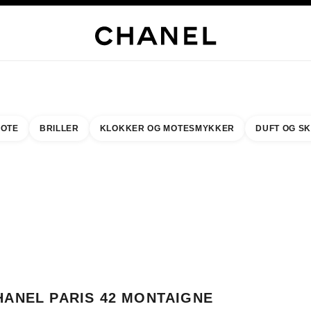
LUSIVE SMYKKER
EDLE SMYKKER
KLOKKER
BRILLER
DUFT
SMINKE
HUD
OTE
BRILLER
KLOKKER OG MOTESMYKKER
DUFT OG S
resultat etter:
inn din nærmeste butikk
BUTIKKORTET CHANEL PARIS 42 MONTAIGNE
HANEL PARIS 42 MONTAIGNE