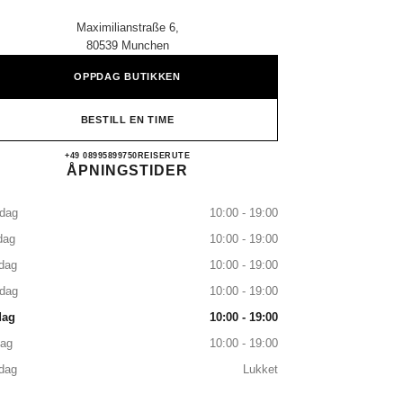
Maximilianstraße 6,
80539 Munchen
OPPDAG BUTIKKEN
BESTILL EN TIME
CHANEL MÜNCHEN
+49 08995899750
RING
REISERUTE
ÅPNINGSTIDER
dag
10:00 - 19:00
dag
10:00 - 19:00
dag
10:00 - 19:00
sdag
10:00 - 19:00
dag
10:00 - 19:00
dag
10:00 - 19:00
dag
Lukket