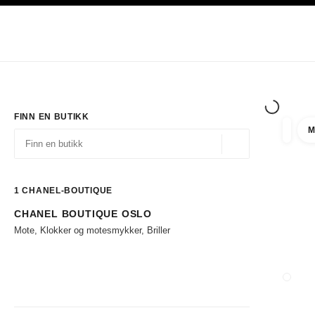
ASJON
AKTIVER HØYKONTRAST
Eksklusivt i Boutiques
Handle på nett
Bedrift
HAUTE COUTURE
MOTE
EKSK
FINN EN BUTIKK
M
filtrer 
filtre
Geolokalisering - f
forslag vises under dette søkefeltet
0 Tilgjengelige forslag
1
CHANEL-BOUTIQUE
CHANEL BOUTIQUE OSLO
Gå til filtrene
Mote, Klokker og motesmykker, Briller
LUKK 