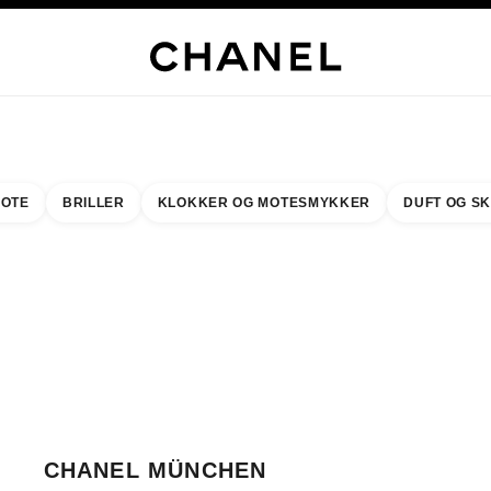
LUSIVE SMYKKER
EDLE SMYKKER
KLOKKER
BRILLER
DUFT
SMINKE
HUD
OTE
BRILLER
KLOKKER OG MOTESMYKKER
DUFT OG S
resultat etter:
inn din nærmeste butikk
BUTIKKORTET CHANEL MÜNCHEN
CHANEL MÜNCHEN