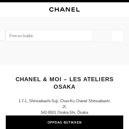
KTIVER HØYKONTRAST
LUKK BUTIKKORTET CHANEL & MOI – LES ATELIERS OSAKA
hovednavigasjon
Søk
Min
Han
hovednavigasjon
FINN EN BUTIKK
Geoloka
forslag vises under dette søkefeltet
0 Tilgjengelige forslag
MOTE
BRILLER
KLOKKER OG MOTESMYKKER
D
filtrer resultat etter:
filtre
CHANEL & MOI – LES ATELIERS
OSAKA
1-7-1, Shinsaibashi-Suji, Chuo-Ku Chanel Shinsaibashi.
2f,
542-8501 Osaka-Shi, Ōsaka
OPPDAG BUTIKKEN