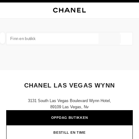
KTIVER HØYKONTRAST
LUKK BUTIKKORTET CHANEL LAS VEGAS WYNN
hovednavigasjon
Søk
Min
Han
hovednavigasjon
FINN EN BUTIKK
Geoloka
forslag vises under dette søkefeltet
0 Tilgjengelige forslag
MOTE
BRILLER
KLOKKER OG MOTESMYKKER
D
filtrer resultat etter:
filtre
CHANEL LAS VEGAS WYNN
3131 South Las Vegas Boulevard Wynn Hotel,
89109 Las Vegas, Nv
OPPDAG BUTIKKEN
BESTILL EN TIME