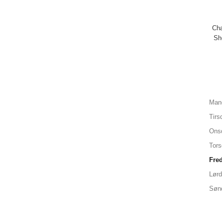
Cha
Sh
Man
Tirs
Ons
Tor
Fre
Lør
Søn