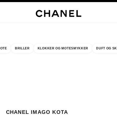
LUSIVE SMYKKER
EDLE SMYKKER
KLOKKER
BRILLER
DUFT
SMINKE
HUD
OTE
BRILLER
KLOKKER OG MOTESMYKKER
DUFT OG S
resultat etter:
inn din nærmeste butikk
BUTIKKORTET CHANEL IMAGO KOTA KINABALU
CHANEL IMAGO KOTA