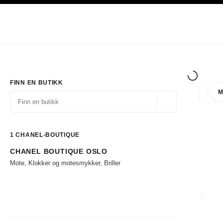
ASJON
AKTIVER HØYKONTRAST
Eksklusivt i Boutiques
Handle på nett
Bedrift
HAUTE COUTURE
MOTE
EKSK
FINN EN BUTIKK
M
filtrer 
filtre
Geolokalisering - f
forslag vises under dette søkefeltet
0 Tilgjengelige forslag
1
CHANEL-BOUTIQUE
CHANEL BOUTIQUE OSLO
Gå til filtrene
Mote, Klokker og motesmykker, Briller
LUKK 