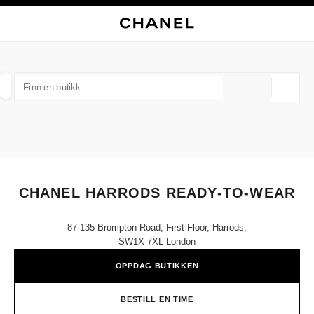
KTIVER HØYKONTRAST
LUKK BUTIKKORTET CHANEL HARRODS READY-TO-WEAR
hovednavigasjon
Søk
Min
Han
hovednavigasjon
FINN EN BUTIKK
Geoloka
forslag vises under dette søkefeltet
0 Tilgjengelige forslag
MOTE
BRILLER
KLOKKER OG MOTESMYKKER
D
filtrer resultat etter:
filtre
CHANEL HARRODS READY-TO-WEAR
87-135 Brompton Road, First Floor, Harrods,
SW1X 7XL London
OPPDAG BUTIKKEN
BESTILL EN TIME