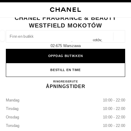
KTIVER HØYKONTRAST
LUKK BUTIKKORTET CHANEL FRAGRANCE & BEAUTY WESTFIELD MOK
hovednavigasjon
Søk
Min
Han
hovednavigasjon
CHANEL FRAGRANCE & BEAUTY
WESTFIELD MOKOTÓW
FINN EN BUTIKK
Geoloka
Wołoska 12 Ground Floor, Galeria Mokotóv,
forslag vises under dette søkefeltet
0 Tilgjengelige forslag
02-675 Warszawa
OPPDAG BUTIKKEN
MOTE
BRILLER
KLOKKER OG MOTESMYKKER
D
filtrer resultat etter:
filtre
BESTILL EN TIME
CHANEL Fragrance & Beauty W
RING
882435652
REISERUTE
ÅPNINGSTIDER
Mandag
10:00 - 22:00
Tirsdag
10:00 - 22:00
Onsdag
10:00 - 22:00
Torsdag
10:00 - 22:00