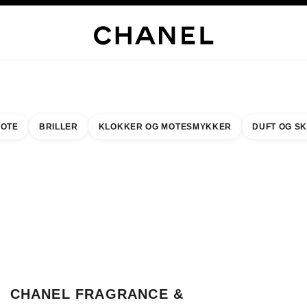
LUSIVE SMYKKER
EDLE SMYKKER
KLOKKER
BRILLER
DUFT
SMINKE
HUD
OTE
BRILLER
KLOKKER OG MOTESMYKKER
DUFT OG S
resultat etter:
inn din nærmeste butikk
BUTIKKORTET CHANEL FRAGRANCE & BEAUTY TSURUYA DEPARTMENT
CHANEL FRAGRANCE &