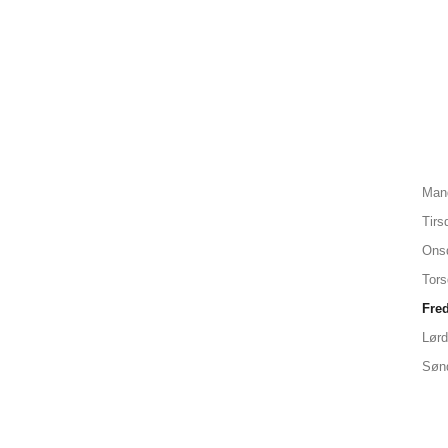
Man
Tirs
Ons
Tor
Fre
Lør
Søn