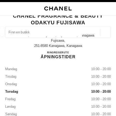
KTIVER HØYKONTRAST
LUKK BUTIKKORTET CHANEL FRAGRANCE & BEAUTY ODAKYU FUJISAW
hovednavigasjon
Søk
Min
Han
hovednavigasjon
CHANEL FRAGRANCE & BEAUTY
ODAKYU FUJISAWA
FINN EN BUTIKK
Geoloka
21-1, Minami Fujisawa, Fujisawa-Shi, Kanagawa
forslag vises under dette søkefeltet
0 Tilgjengelige forslag
Fujisawa,
251-8580 Kanagawa, Kanagawa
CHANEL FRAGRANCE & B
RING
0466-50-0641
REISERUTE
MOTE
BRILLER
KLOKKER OG MOTESMYKKER
D
filtrer resultat etter:
filtre
ÅPNINGSTIDER
Mandag
10:00 - 20:00
Tirsdag
10:00 - 20:00
Onsdag
10:00 - 20:00
Torsdag
10:00 - 20:00
Fredag
10:00 - 20:00
Lørdag
10:00 - 20:00
Søndag
10:00 - 20:00