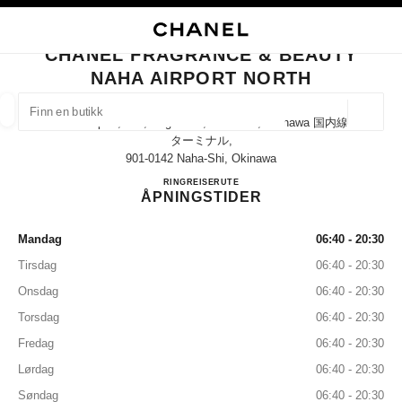
KTIVER HØYKONTRAST
LUKK BUTIKKORTET CHANEL FRAGRANCE & BEAUTY NAHA AIRPORT N
hovednavigasjon
Søk
Min
Han
hovednavigasjon
CHANEL FRAGRANCE & BEAUTY
NAHA AIRPORT NORTH
FINN EN BUTIKK
Geoloka
Naha Airport, 150, Kagamizu, Naha-Shi, Okinawa 国内線
forslag vises under dette søkefeltet
0 Tilgjengelige forslag
ターミナル,
901-0142 Naha-Shi, Okinawa
CHANEL FRAGRANCE & BE
RING
0120-782-460
REISERUTE
MOTE
BRILLER
KLOKKER OG MOTESMYKKER
D
filtrer resultat etter:
filtre
ÅPNINGSTIDER
Mandag
06:40 - 20:30
Tirsdag
06:40 - 20:30
Onsdag
06:40 - 20:30
Torsdag
06:40 - 20:30
Fredag
06:40 - 20:30
Lørdag
06:40 - 20:30
Søndag
06:40 - 20:30