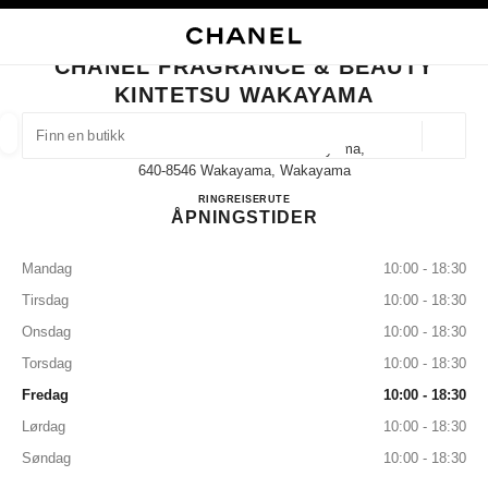
KTIVER HØYKONTRAST
LUKK BUTIKKORTET CHANEL FRAGRANCE & BEAUTY KINTETSU WAKAY
hovednavigasjon
Søk
Min
Han
hovednavigasjon
CHANEL FRAGRANCE & BEAUTY
KINTETSU WAKAYAMA
FINN EN BUTIKK
Geoloka
5-46 Tomodacho Kintetsu Wakayama,
forslag vises under dette søkefeltet
0 Tilgjengelige forslag
640-8546 Wakayama, Wakayama
CHANEL FRAGRANCE & B
RING
073-421-7022
REISERUTE
ÅPNINGSTIDER
MOTE
BRILLER
KLOKKER OG MOTESMYKKER
D
filtrer resultat etter:
filtre
Mandag
10:00 - 18:30
Tirsdag
10:00 - 18:30
Onsdag
10:00 - 18:30
Torsdag
10:00 - 18:30
Fredag
10:00 - 18:30
Lørdag
10:00 - 18:30
Søndag
10:00 - 18:30