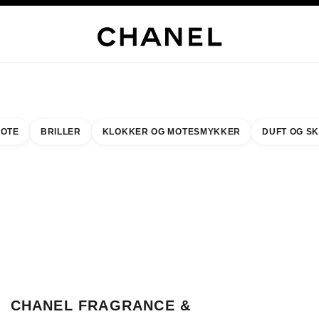
LUSIVE SMYKKER
EDLE SMYKKER
KLOKKER
BRILLER
DUFT
SMINKE
HUD
OTE
BRILLER
KLOKKER OG MOTESMYKKER
DUFT OG S
resultat etter:
inn din nærmeste butikk
BUTIKKORTET CHANEL FRAGRANCE & BEAUTY DAIMARU FUKUOKA TENJ
CHANEL FRAGRANCE &