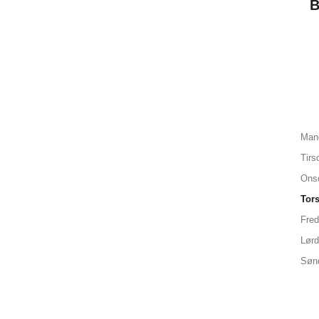
Man
Tirs
Ons
Tor
Fre
Lør
Søn