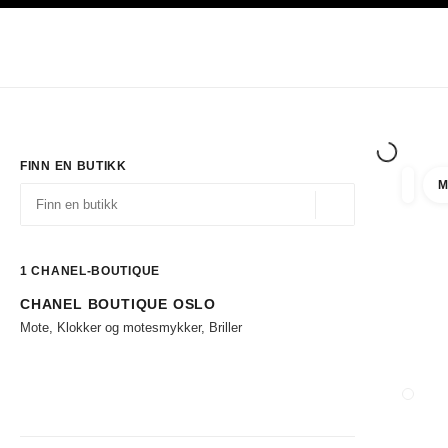
ASJON
AKTIVER HØYKONTRAST
Eksklusivt i Boutiques
Handle på nett
Bedrift
HAUTE COUTURE
MOTE
EKSK
FINN EN BUTIKK
M
filtrer 
filtre
Geolokalisering - f
forslag vises under dette søkefeltet
0 Tilgjengelige forslag
1
CHANEL-BOUTIQUE
CHANEL BOUTIQUE OSLO
Gå til filtrene
Mote, Klokker og motesmykker, Briller
LUKK 