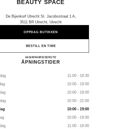
BEAUTY SPACE
De Bijenkorf Utrecht St. Jacobsstraat 1 A,
3511 BR Utrecht, Utrecht
OPPDAG BUTIKKEN
BESTILL EN TIME
CHANEL Fragrance and Beauty space
641690944
RING
REISERUTE
ÅPNINGSTIDER
dag
11:00 - 18:30
dag
10:00 - 19:00
dag
10:00 - 19:00
sdag
10:00 - 21:00
dag
10:00 - 19:00
dag
10:00 - 19:00
dag
11:00 - 18:00