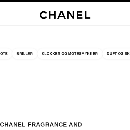
LUSIVE SMYKKER
EDLE SMYKKER
KLOKKER
BRILLER
DUFT
SMINKE
HUD
OTE
BRILLER
KLOKKER OG MOTESMYKKER
DUFT OG S
resultat etter:
inn din nærmeste butikk
BUTIKKORTET CHANEL FRAGRANCE AND BEAUTY SPACE
CHANEL FRAGRANCE AND