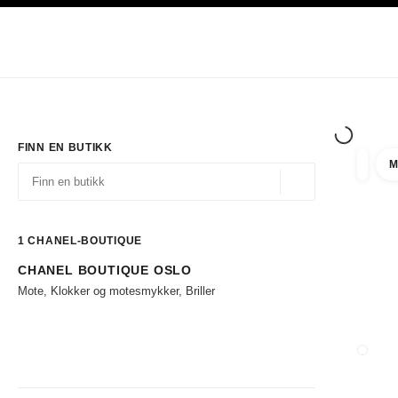
ASJON
AKTIVER HØYKONTRAST
Eksklusivt i Boutiques
Handle på nett
Bedrift
HAUTE COUTURE
MOTE
EKSK
FINN EN BUTIKK
M
filtrer 
filtre
Geolokalisering - f
forslag vises under dette søkefeltet
0 Tilgjengelige forslag
1
CHANEL-BOUTIQUE
CHANEL BOUTIQUE OSLO
Gå til filtrene
Mote, Klokker og motesmykker, Briller
LUKK 