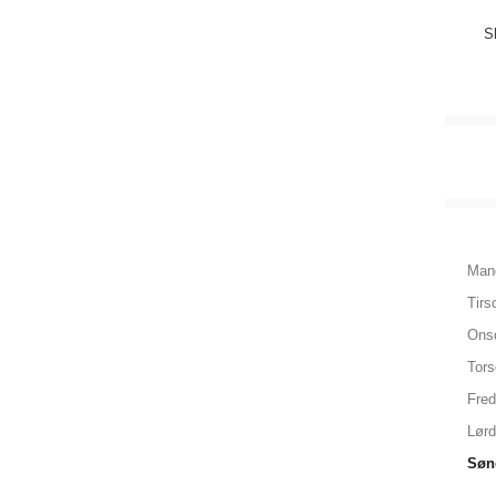
S
Man
Tirs
Ons
Tor
Fre
Lør
Søn