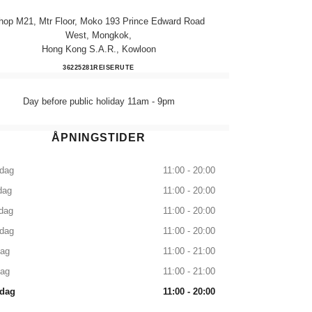
hop M21, Mtr Floor, Moko 193 Prince Edward Road
West, Mongkok,
Hong Kong S.a.r., Kowloon
CHANEL BEAUTÉ MOKO
36225281
RING
REISERUTE
Day before public holiday 11am - 9pm
ÅPNINGSTIDER
dag
11:00 - 20:00
dag
11:00 - 20:00
dag
11:00 - 20:00
sdag
11:00 - 20:00
dag
11:00 - 21:00
dag
11:00 - 21:00
dag
11:00 - 20:00