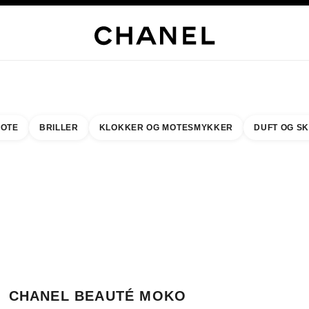
LUSIVE SMYKKER
EDLE SMYKKER
KLOKKER
BRILLER
DUFT
SMINKE
HUD
OTE
BRILLER
KLOKKER OG MOTESMYKKER
DUFT OG S
resultat etter:
inn din nærmeste butikk
BUTIKKORTET CHANEL BEAUTÉ MOKO
CHANEL BEAUTÉ MOKO