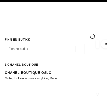
ASJON
AKTIVER HØYKONTRAST
Eksklusivt i Boutiques
Handle på nett
Bedrift
HAUTE COUTURE
MOTE
EKSK
FINN EN BUTIKK
M
filtrer 
filtre
Geolokalisering - f
forslag vises under dette søkefeltet
0 Tilgjengelige forslag
1
CHANEL-BOUTIQUE
CHANEL BOUTIQUE OSLO
Gå til filtrene
Mote, Klokker og motesmykker, Briller
LUKK 