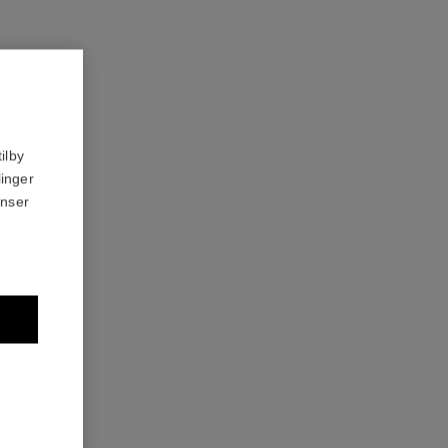
ilby
linger
anser