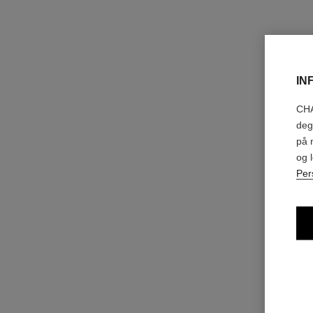
IN
CHA
deg
på 
og 
Per