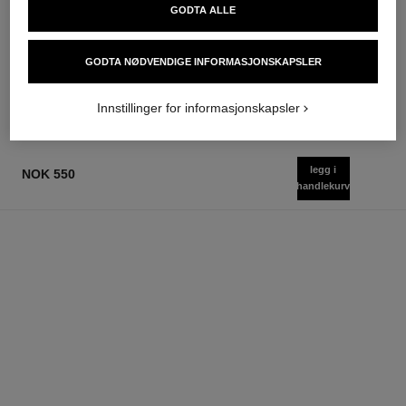
le gel sourcils
le rouge duo ultra tenue
GODTA ALLE
Longwear Eyebrow Gel
Ultra Wear Flytende
Ref. 182350
Leppefarge
3 tilgjengelige nyanser
Ref. 175174
GODTA NØDVENDIGE INFORMASJONSKAPSLER
21 tilgjengelige nyanser
nok 475
nok 640
Legg i handlekurv
Legg i handlekurv
Innstillinger for informasjonskapsler
legg i
NOK 550
handlekurv