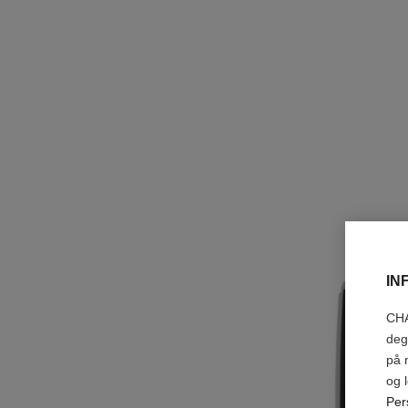
IN
CHA
deg
på 
og 
Per