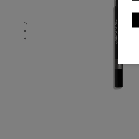
STYLO YEUX WATERPROOF - Standardvisning
STYLO YEUX WATERPROOF - Alternativ visning 1
STYLO YEUX WATERPROOF - Grunnleggende teksturvisn