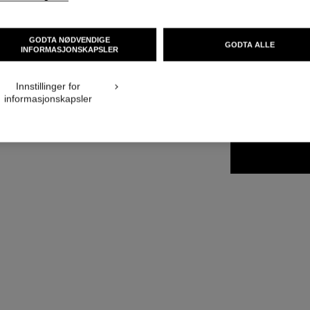
Ref. 187042
NOK 415
GODTA NØDVENDIGE
GODTA ALLE
INFORMASJONSKAPSLER
15 NYANSER TILGJ
ing
Innstillinger for
informasjonskapsler
42 - GRIS GR