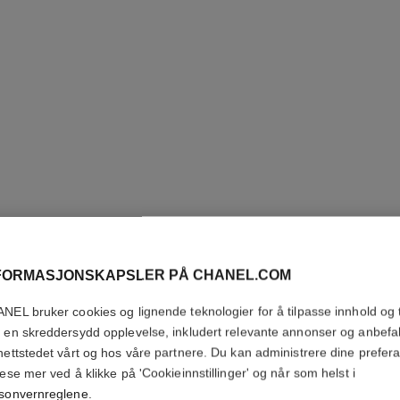
FORMASJONSKAPSLER PÅ CHANEL.COM
STYLO Y
NEL bruker cookies og lignende teknologier for å tilpasse innhold og t
 en skreddersydd opplevelse, inkludert relevante annonser og anbefa
Long-lasting Eyeli
nettstedet vårt og hos våre partnere. Du kan administrere dine prefer
Flere detaljer
lese mer ved å klikke på 'Cookieinnstillinger' og når som helst i
sonvernreglene
.