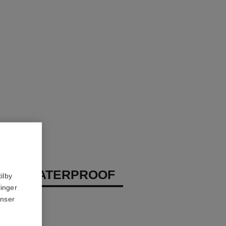
EUX WATERPROOF
ilby
linger
ner
anser