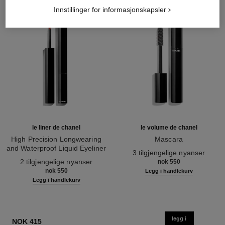
Innstillinger for informasjonskapsler
le liner de chanel
le volume de chanel
High Precision Longwearing
Mascara
and Waterproof Liquid Eyeliner
Ref. 191410
3 tilgjengelige nyanser
Ref. 187542
2 tilgjengelige nyanser
nok 550
nok 550
Legg i handlekurv
Legg i handlekurv
legg i
NOK 415