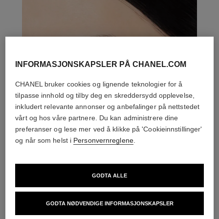
INFORMASJONSKAPSLER PÅ CHANEL.COM
CHANEL bruker cookies og lignende teknologier for å
tilpasse innhold og tilby deg en skreddersydd opplevelse,
inkludert relevante annonser og anbefalinger på nettstedet
vårt og hos våre partnere. Du kan administrere dine
preferanser og lese mer ved å klikke på 'Cookieinnstillinger'
og når som helst i
Personvernreglene
.
GODTA ALLE
DEN PERFEKTE MATCH
GODTA NØDVENDIGE INFORMASJONSKAPSLER