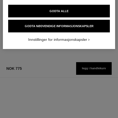
les beiges foundation
les beiges eyeshadow palette
GODTA ALLE
Healthy Glow Foundation
Healthy Glow Natural
Hydration and Longwear
Eyeshadow Palette
Ref. 184720
Ref. 184189
GODTA NØDVENDIGE INFORMASJONSKAPSLER
42 tilgjengelige nyanser
6 tilgjengelige nyanser
nok 775
nok 900
Legg i handlekurv
FINN MIN NYANSE
Innstillinger for informasjonskapsler
Legg i handlekurv
NOK 775
legg i handlekurv