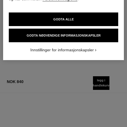
GODTA ALLE
hydra beauty micro sérum
coco mademoiselle
Rebalanserer Utfyller Fuktighet
Eau de Parfum Spray
Ref. 133325
Ref. 116520
GODTA NØDVENDIGE INFORMASJONSKAPSLER
starter fra
starter fra
nok 1 250
nok 1 090
Legg i handlekurv
Legg i handlekurv
Innstillinger for informasjonskapsler
legg i
NOK 840
handlekurv