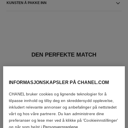
KUNSTEN Å PAKKE INN
DEN PERFEKTE MATCH
INFORMASJONSKAPSLER PÅ CHANEL.COM
CHANEL bruker cookies og lignende teknologier for å
tilpasse innhold og tilby deg en skreddersydd opplevelse,
inkludert relevante annonser og anbefalinger på nettstedet
vårt og hos våre partnere. Du kan administrere dine
preferanser og lese mer ved å klikke på 'Cookieinnstillinger'
og når som helst i
Personvernreglene
.