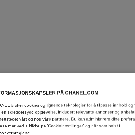
LES BEI
FORMASJONSKAPSLER PÅ CHANEL.COM
COMPLE
NEL bruker cookies og lignende teknologier for å tilpasse innhold og t
Jevner Ut – Lyser
 en skreddersydd opplevelse, inkludert relevante annonser og anbefa
Flere detaljer
nettstedet vårt og hos våre partnere. Du kan administrere dine prefer
lese mer ved å klikke på 'Cookieinnstillinger' og når som helst i
Ref. 184828
sonvernreglene
.