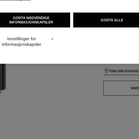
NOK 840
ardvisning
GODTA NØDVENDIGE
GODTA ALLE
tiv visning 1
INFORMASJONSKAPSLER
24 NYANSER TILGJ
eggende teksturvisning
ct.packShot.APPLICATION_VISUAL_1
Innstillinger for
BD31
informasjonskapsler
ct.packShot.APPLICATION_VISUAL_2
Dette produktet er
u
FINN MIN NYANSE
VAR