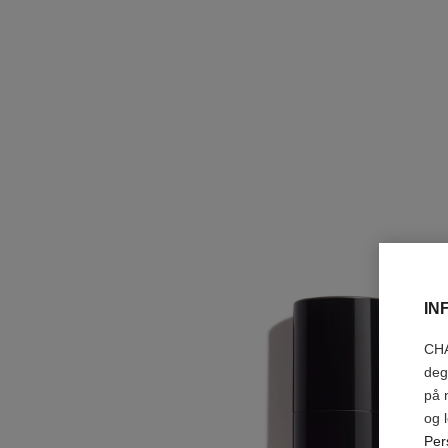
IN
CHA
deg
på 
og 
Per