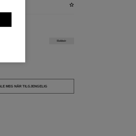
ENGELIG
Eksklusiv
tsolgt.
SLE MEG NÅR TILGJENGELIG