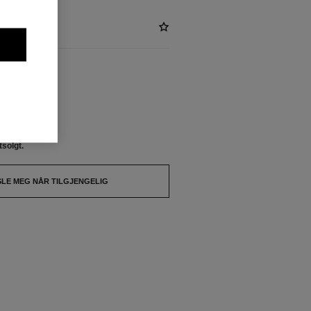
ENGELIG
tsolgt.
SLE MEG NÅR TILGJENGELIG