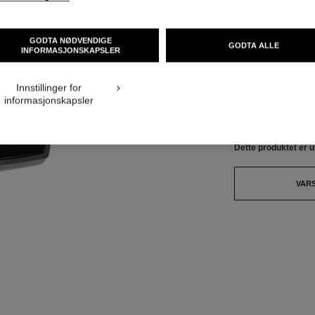
NOK 900
GODTA NØDVENDIGE
GODTA ALLE
INFORMASJONSKAPSLER
6 NYANSER TILGJ
turvisning
Innstillinger for
informasjonskapsler
COOL
Dette produktet er
u
VAR