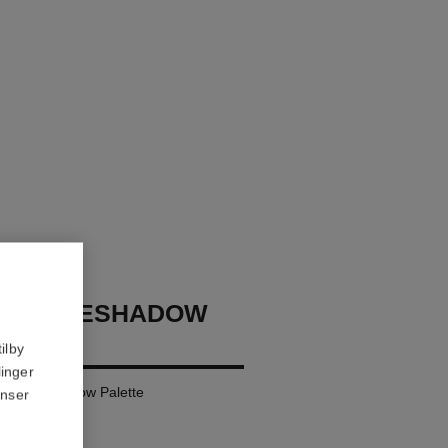
GES EYESHADOW
ilby
linger
ural Eyeshadow Palette
anser