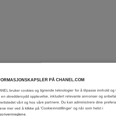
LES BEI
FORMASJONSKAPSLER PÅ CHANEL.COM
PALETTE
NEL bruker cookies og lignende teknologier for å tilpasse innhold og t
 en skreddersydd opplevelse, inkludert relevante annonser og anbefa
Healthy Glow Nat
nettstedet vårt og hos våre partnere. Du kan administrere dine prefer
Flere detaljer
lese mer ved å klikke på 'Cookieinnstillinger' og når som helst i
sonvernreglene
.
Ref. 184196