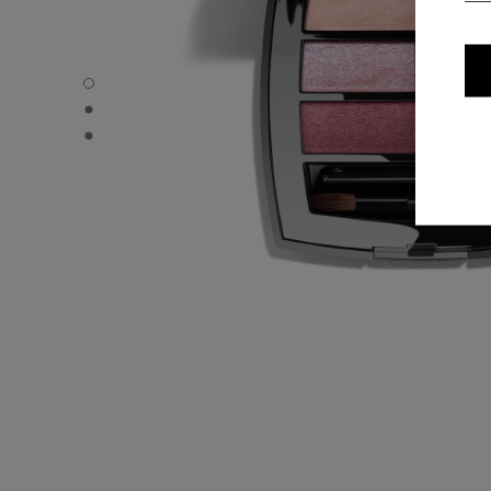
LES BEIGES EYESHADOW PALETTE - Standardvisning
LES BEIGES EYESHADOW PALETTE - Alternativ visning 1
LES BEIGES EYESHADOW PALETTE - Grunnleggende teks