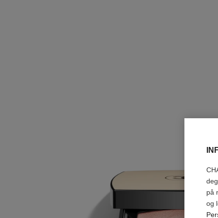
IN
CHA
deg
på 
og 
Per