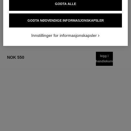
le rouge duo ultra tenue
crayon sourcils
GODTA ALLE
Ultra Wear Flytende
Sculpting Eyebrow Pencil
Leppefarge
Ref. 183015
6 tilgjengelige nyanser
Ref. 175174
GODTA NØDVENDIGE INFORMASJONSKAPSLER
21 tilgjengelige nyanser
nok 415
nok 640
Legg i handlekurv
Legg i handlekurv
Innstillinger for informasjonskapsler
legg i
NOK 550
handlekurv