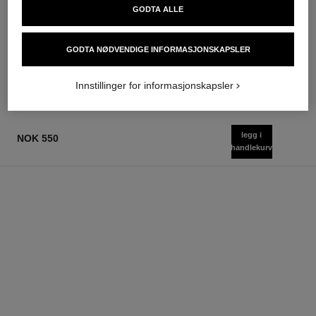
le rouge duo ultra tenue
crayon sourcils
GODTA ALLE
Ultra Wear Flytende
Sculpting Eyebrow Pencil
Leppefarge
Ref. 183015
6 tilgjengelige nyanser
Ref. 175174
GODTA NØDVENDIGE INFORMASJONSKAPSLER
21 tilgjengelige nyanser
nok 415
nok 640
Legg i handlekurv
Legg i handlekurv
Innstillinger for informasjonskapsler
legg i
NOK 550
handlekurv