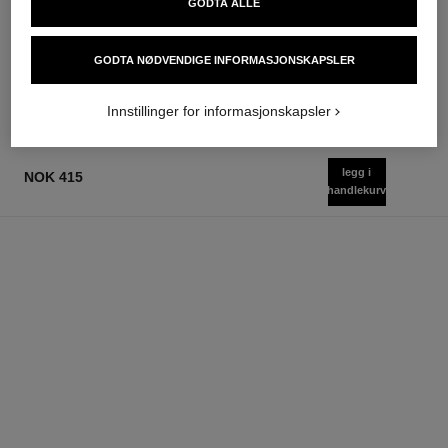
GODTA ALLE
stylo ombre et contour
coco mademoiselle
Eyeshadow – Liner – Kohl
Eau de Parfum Spray
Ref. 182212
Ref. 116520
8 tilgjengelige nyanser
starter fra
GODTA NØDVENDIGE INFORMASJONSKAPSLER
nok 500
nok 1 090
Legg i handlekurv
Legg i handlekurv
Innstillinger for informasjonskapsler
legg i
NOK 415
handlekurv