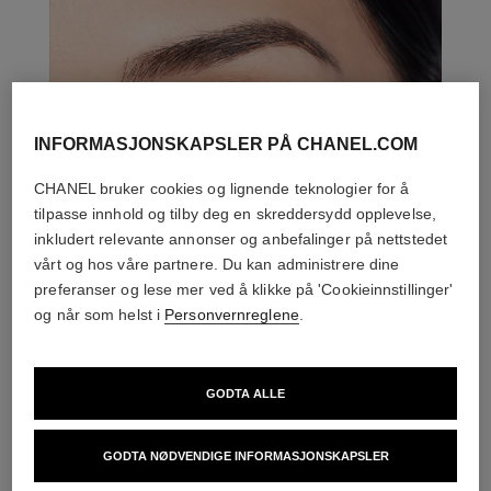
INFORMASJONSKAPSLER PÅ CHANEL.COM
CHANEL bruker cookies og lignende teknologier for å
tilpasse innhold og tilby deg en skreddersydd opplevelse,
inkludert relevante annonser og anbefalinger på nettstedet
vårt og hos våre partnere. Du kan administrere dine
preferanser og lese mer ved å klikke på 'Cookieinnstillinger'
og når som helst i
Personvernreglene
.
GODTA ALLE
DEN PERFEKTE MATCH
GODTA NØDVENDIGE INFORMASJONSKAPSLER