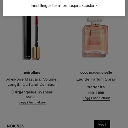
Innstillinger for informasjonskapsler
noir allure
coco mademoiselle
All-in-one Mascara: Volume,
Eau de Parfum Spray
Length, Curl and Definition
Ref. 116520
starter fra
Ref. 190010
3 tilgjengelige nyanser
nok 1 090
nok 600
Legg i handlekurv
Legg i handlekurv
legg i
NOK 525