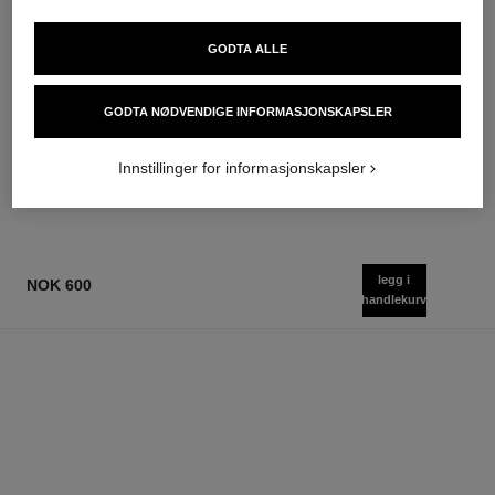
GODTA ALLE
ultra le teint fluide
poudre universelle libre
Ultrawear – Komfort Hele
Naturlig Finish Løst Pudder.
Dagen – Foundation med Feilfri
On-the-go-format
GODTA NØDVENDIGE INFORMASJONSKAPSLER
Ref. 146314
Finish
Ref. 132726
35 tilgjengelige nyanser
10 tilgjengelige nyanser
nok 775
nok 815
Innstillinger for informasjonskapsler
Legg i handlekurv
FINN MIN NYANSE
Legg i handlekurv
legg i
NOK 600
handlekurv