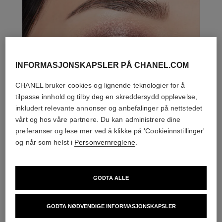
INFORMASJONSKAPSLER PÅ CHANEL.COM
CHANEL bruker cookies og lignende teknologier for å
tilpasse innhold og tilby deg en skreddersydd opplevelse,
inkludert relevante annonser og anbefalinger på nettstedet
vårt og hos våre partnere. Du kan administrere dine
preferanser og lese mer ved å klikke på 'Cookieinnstillinger'
og når som helst i
Personvernreglene
.
GODTA ALLE
DEN PERFEKTE MATCH
GODTA NØDVENDIGE INFORMASJONSKAPSLER