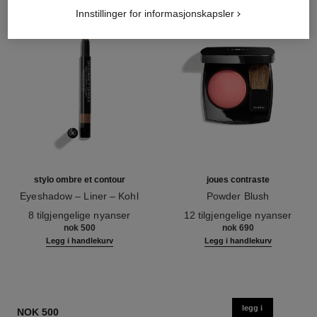
Innstillinger for informasjonskapsler
stylo ombre et contour
joues contraste
Eyeshadow – Liner – Kohl
Powder Blush
Ref. 182212
Ref. 168710
8 tilgjengelige nyanser
12 tilgjengelige nyanser
nok 500
nok 690
Legg i handlekurv
Legg i handlekurv
legg i
NOK 500