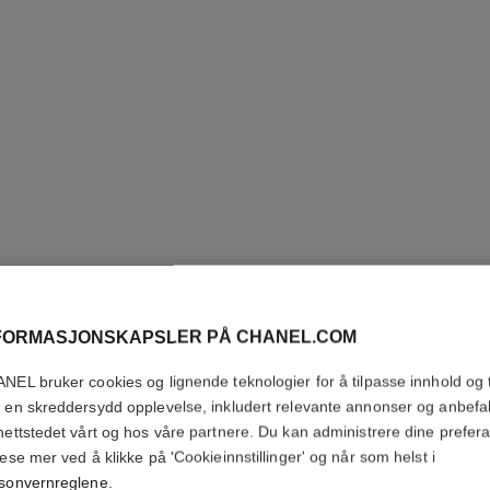
FORMASJONSKAPSLER PÅ CHANEL.COM
ROUGE C
NEL bruker cookies og lignende teknologier for å tilpasse innhold og t
 en skreddersydd opplevelse, inkludert relevante annonser og anbefa
Colour, Shine, Int
nettstedet vårt og hos våre partnere. Du kan administrere dine prefer
Flere detaljer
lese mer ved å klikke på 'Cookieinnstillinger' og når som helst i
sonvernreglene
.