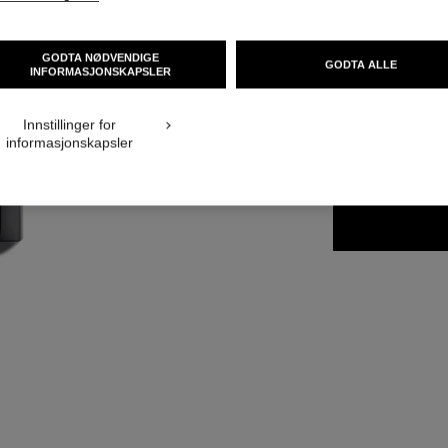
Ref. 174268
NOK 640
GODTA NØDVENDIGE
GODTA ALLE
INFORMASJONSKAPSLER
32 NYANSER TILGJ
Innstillinger for
informasjonskapsler
268 - LATE S