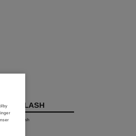
OCO FLASH
ilby
linger
ensity in a Flash
anser