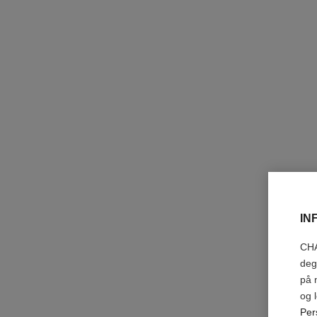
IN
CHA
deg
på 
og 
Per