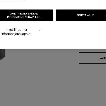
NOK 640
GODTA NØDVENDIGE
GODTA ALLE
INFORMASJONSKAPSLER
32 NYANSER TILGJ
Innstillinger for
70 - ATTITUD
informasjonskapsler
Dette produktet er
u
VAR