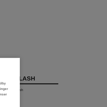
OCO FLASH
ilby
linger
ensity in a Flash
anser