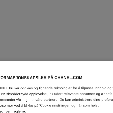
FORMASJONSKAPSLER PÅ CHANEL.COM
ROUGE C
NEL bruker cookies og lignende teknologier for å tilpasse innhold og t
 en skreddersydd opplevelse, inkludert relevante annonser og anbefa
Colour, Shine, Int
nettstedet vårt og hos våre partnere. Du kan administrere dine prefer
Flere detaljer
lese mer ved å klikke på 'Cookieinnstillinger' og når som helst i
Ref. 174070
sonvernreglene
.