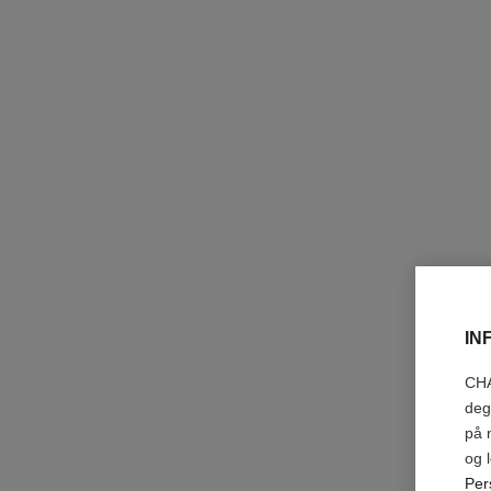
IN
CHA
deg
på 
og 
Per