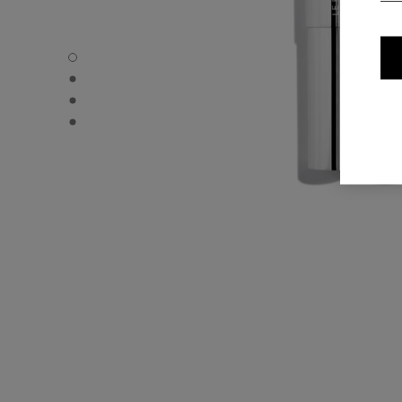
31 LE ROUGE – REFILL - Standardvisning
31 LE ROUGE – REFILL - Alternativ visning 1
31 LE ROUGE – REFILL - Alternativ visning 2
31 LE ROUGE – REFILL - Grunnleggende teksturvisning