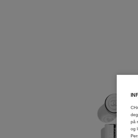
IN
CHA
deg
på 
og 
Per