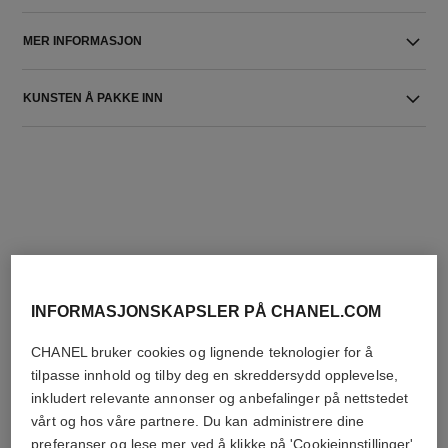
MER INFORMASJON
KUNSTEN Å PAKKE INN
DEN PERFEKTE MATCH
INFORMASJONSKAPSLER PÅ CHANEL.COM
CHANEL bruker cookies og lignende teknologier for å
tilpasse innhold og tilby deg en skreddersydd opplevelse,
inkludert relevante annonser og anbefalinger på nettstedet
vårt og hos våre partnere. Du kan administrere dine
preferanser og lese mer ved å klikke på 'Cookieinnstillinger'