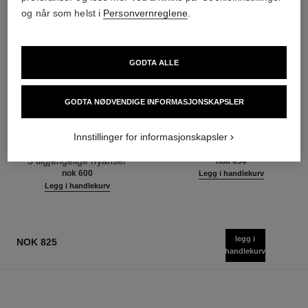
og når som helst i
Personvernreglene
.
GODTA ALLE
GODTA NØDVENDIGE INFORMASJONSKAPSLER
noir allure
joues contraste intense
All-in-one Mascara: Volume,
Krem-til-pudder Blush
Innstillinger for informasjonskapsler
Length, Curl and Definition
Ref. 168242
5 tilgjengelige nyanser
Ref. 190010
3 tilgjengelige nyanser
nok 690
nok 600
Legg i handlekurv
Legg i handlekurv
legg i
NOK 825
handlekurv