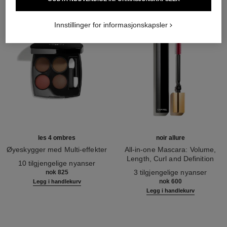
Innstillinger for informasjonskapsler
les 4 ombres
noir allure
Øyeskygger med Multi-effekter
All-in-one Mascara: Volume,
Ref. 164268
Length, Curl and Definition
10 tilgjengelige nyanser
Ref. 190010
3 tilgjengelige nyanser
nok 825
nok 600
Legg i handlekurv
Legg i handlekurv