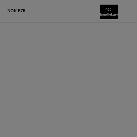
legg i
NOK 575
handlekurv