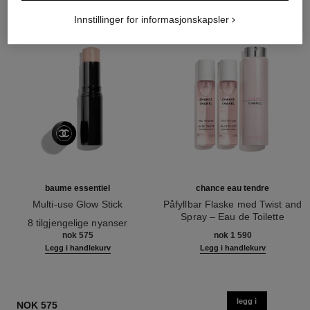
Innstillinger for informasjonskapsler
baume essentiel
chance eau tendre
Multi-use Glow Stick
Påfyllbar Flaske med Twist and
Ref. 169050
Spray – Eau de Toilette
8 tilgjengelige nyanser
Ref. 126300
nok 575
nok 1 590
Legg i handlekurv
Legg i handlekurv
legg i
NOK 575