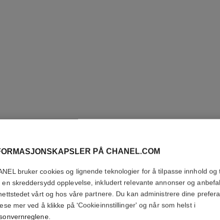
FORMASJONSKAPSLER PÅ CHANEL.COM
ROUGE A
NEL bruker cookies og lignende teknologier for å tilpasse innhold og t
VELVET
 en skreddersydd opplevelse, inkludert relevante annonser og anbefa
nettstedet vårt og hos våre partnere. Du kan administrere dine prefer
Ultrawear Intens 
lese mer ved å klikke på 'Cookieinnstillinger' og når som helst i
Flere detaljer
sonvernreglene
.