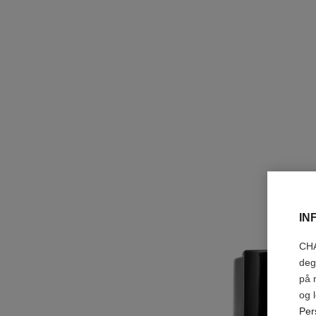
IN
CHA
deg
på 
og 
Per