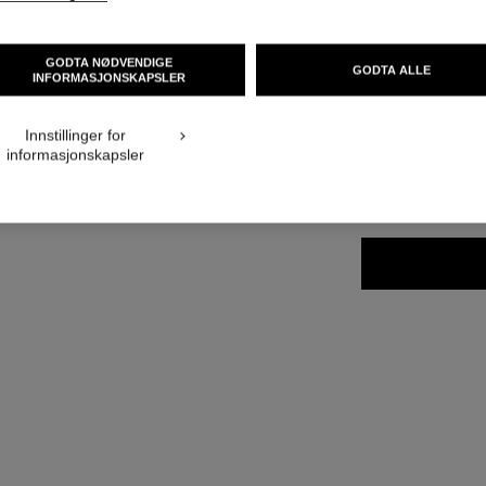
Ref. 171218
NOK 640
GODTA NØDVENDIGE
GODTA ALLE
INFORMASJONSKAPSLER
visning
Innstillinger for
14 NYANSER TILGJ
informasjonskapsler
218 - ENVOÛ