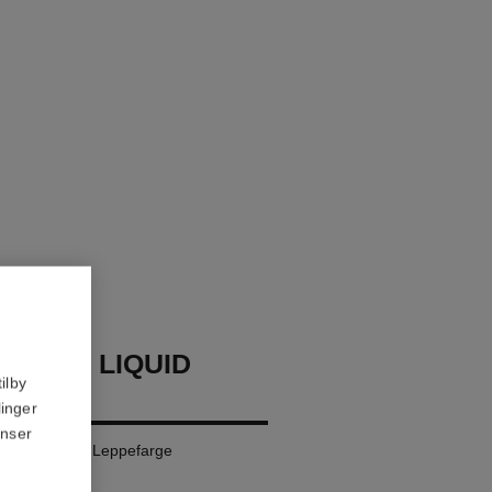
LLURE LIQUID
ilby
linger
anser
Matt Flytende Leppefarge