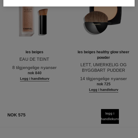
les beiges
les beiges healthy glow sheer
powder
EAU DE TEINT
Ref. 158810
LETT, UMERKELIG OG
8 tilgjengelige nyanser
BYGGBART PUDDER
nok 840
Ref. 185872
14 tilgjengelige nyanser
Legg i handlekurv
nok 725
Legg i handlekurv
legg i
NOK 575
handlekurv